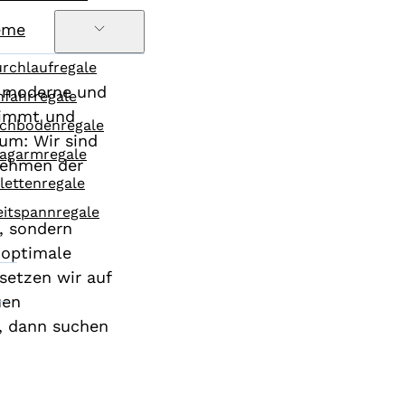
eme
rchlaufregale
f moderne und
nfahrregale
stimmt und
chbodenregale
rum: Wir sind
agarmregale
nehmen der
lettenregale
itspannregale
e, sondern
 optimale
setzen wir auf
uen
, dann suchen