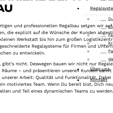
AU
Regalsyst
Du
rtigen und professionellen Regalbau setzen wir au
Ei
gen, die explizit auf die Wünsche der Kunden abge
Fa
kleinen Werkstatt bis hin zum großen Logistikzent
Kr
aßgeschneiderte Regalsysteme für Firmen und Unter
Pa
nchen zu entwickeln.
We
, gibt’s nicht. Deswegen bauen wir nicht nur Regal
Über uns
r) Räume – und präsentieren unseren Kunden damit
unserer Arbeit: Qualität und Funktionalität. Dabei 
Kontakt
in motiviertes Team. Wenn Du bereit bist, Dich ne
ellen und Teil eines dynamischen Teams zu werden