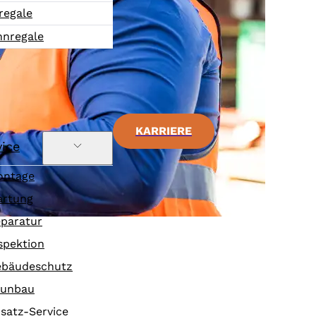
regale
nnregale
KARRIERE
vice
ontage
rtung
paratur
spektion
bäudeschutz
aunbau
satz-Service