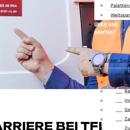
Paletten
Weitspa
ÜBER UNS
KONTAKT
Unser Ser
M
Wa
Re
In
Ge
Z
RRIERE BEI TFI
Zu