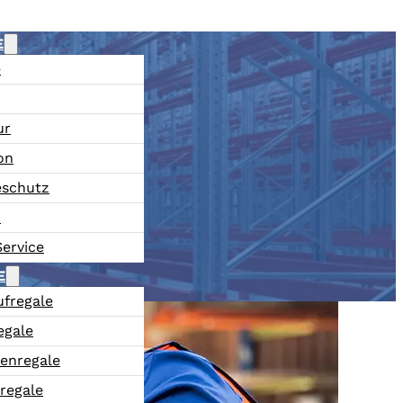
E
e
ur
on
schutz
u
ervice
E
ufregale
egale
enregale
regale