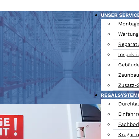
UNSER SERVIC
Montag
Wartung
Reparat
Inspekti
Gebäude
Zaunba
Zusatz-S
REGALSYSTEM
Durchla
Einfahrr
Fachbod
Kragarm